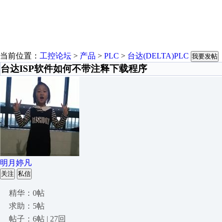
当前位置：
工控论坛
>
产品
>
PLC
>
台达(DELTA)PLC
我要发帖
台达ISP软件如何不带注释下载程序
明月婷凡
关注
私信
精华：0帖
求助：5帖
帖子：6帖 | 27回