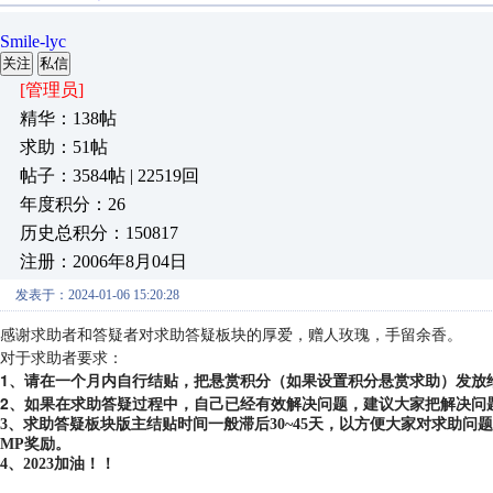
Smile-lyc
关注
私信
[管理员]
精华：138帖
求助：51帖
帖子：3584帖 | 22519回
年度积分：26
历史总积分：150817
注册：2006年8月04日
发表于：2024-01-06 15:20:28
感谢求助者和答疑者对求助答疑板块的厚爱，赠人玫瑰，手留余香。
对于求助者要求：
1、请在一个月内自行结贴，把悬赏积分（如果设置积分悬赏求助）发放
2、如果在求助答疑过程中，自己已经有效解决问题，建议大家把解决问
3、求助答疑板块版主结贴时间一般滞后30~45天，以方便大家对求助
MP奖励。
4、2023加油！！