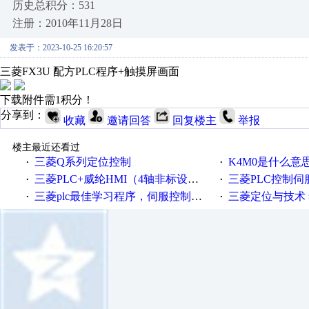
历史总积分：531
注册：2010年11月28日
发表于：2023-10-25 16:20:57
三菱FX3U 配方PLC程序+触摸屏画面
下载附件需1积分！
分享到：
收藏
邀请回答
回复楼主
举报
楼主最近还看过
三菱Q系列定位控制
K4M0是什么意
·
·
三菱PLC+威纶HMI（4轴非标设备）（PLC程序、HMI画面、CAD电气原理图纸
三菱PLC控制
·
·
三菱plc最佳学习程序，伺服控制，各种报警，注释详细，看的懂，学得快！
三菱定位与技术 
·
·