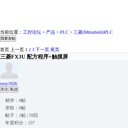
当前位置：
工控论坛
>
产品
>
PLC
>
三菱(Mitsubishi)PLC
我要发帖
首页
上一页
1
2
3
下一页
尾页
三菱FX3U 配方程序+触摸屏
sxsy1926
关注
私信
精华：0帖
求助：0帖
帖子：1帖 | 59回
年度积分：337