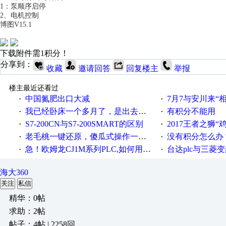
1：泵顺序启停
2、电机控制
博图V15.1
下载附件需1积分！
分享到：
收藏
邀请回答
回复楼主
举报
楼主最近还看过
中国氮肥出口大减
7月7与安川来“
·
·
我已经卧床一个多月了，是出去安装机械手在高速遭遇车祸所致:大家工作都要特别注意啊
有积分不能用
·
·
S7-200CN与S7-200SMART的区别
2017王者之狮“鸡”情签到
·
·
老毛桃一键还原，傻瓜式操作一键轻松备份还原；程序为向导式安装，一键即可实现自动备份或还原系统。
没有积分怎么办
·
·
急！欧姆龙CJ1M系列PLC,如何用时间控制变频器。要求时间在组态王中可以自由输入！拜托各位大神了！
台达plc与三菱
·
·
海大360
关注
私信
精华：0帖
求助：2帖
帖子：4帖 | 2258回