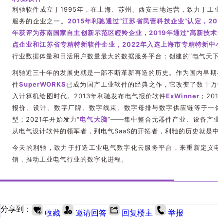
利驰软件成立于1995年，在上海、苏州、西安三地运营，致力于工
服务的企业之一。
2015年利驰通过“江苏省民营科技企业”认定，2
年获评为苏南国家自主创新示范区瞪羚企业，2019年通过“高新技术企
点企业和江苏省专精特新软件企业，2022年入选上海市专精特新中
行业数据体量和日活用户数量最大的数据服务平台；创建的“电气天
利驰近三十年的发展史就是一部不断革新再造的历史。作为国内早期在
件
SuperWORKS
已成为国产工业软件的经典之作，它改变了数十万
入计算机绘图时代。2013年利驰发布电气报价软件
ExWinner
；20
报价、设计、数字厂牌、数字线束、数字母排与数字供应链等于一
型；2021年开始发力“
电气大脑
”——集中整合元器件产业、设备产
从电气设计软件的领军者，到电气SaaS的开拓者，利驰的历史就是
今天的利驰，致力于打造工业电气数字化云服务平台，来重新定义
销，推动工业电气行业的数字化进程。
分享到：
收藏
邀请回答
回复楼主
举报