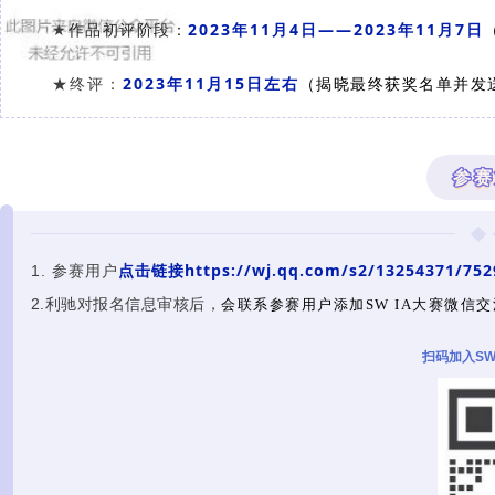
作品初评阶段：
2023年11月4日——2023年11月7日
★
2
023年11月15日左右
★终评：
（揭晓最终获奖名单并发
参赛
点击链接
https://wj.qq.com/s2/13254371/752
1. 参赛用户
2.利驰对报名信息审核后，
会联系参赛用户添加
SW IA大赛微
扫码加入SW