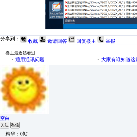
分享到：
收藏
邀请回答
回复楼主
举报
楼主最近还看过
通用通讯问题
大家有谁知道这
·
·
空白
关注
私信
精华：0帖