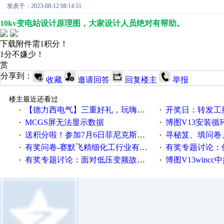
发表于：2023-08-12 08:14:51
10kv变电站设计原理图，大家设计人员绝对有帮助。
下载附件需1积分！
1分不嫌少！
赏
分享到：
收藏
邀请回答
回复楼主
举报
楼主最近还看过
【德力西电气】三重好礼，玩嗨夏日！
开奖日：转发工控速派微
·
·
MCGS屏无法显示数据
博图V13安装循环重启
·
·
送积分啦！参加7月6日菲尼克斯在线研讨会即得
寻秘笈、填问卷
·
·
有奖问卷-赛默飞精细化工行业有奖调查来袭！
有奖专题讨论：伺服选择的
·
·
有奖专题讨论：面对低压变频故障，老手是这样解决的！
博图V13wincc中如
·
·