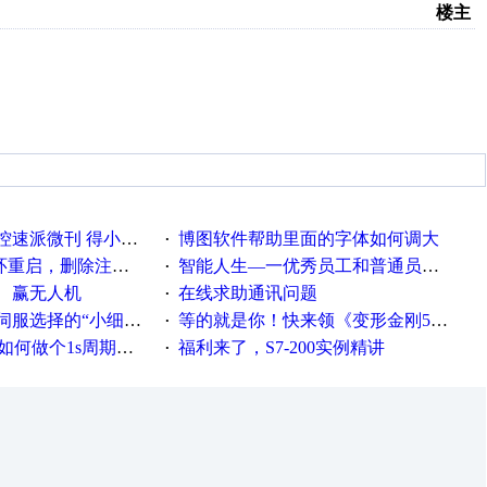
楼主
刊 得小米手环 中奖通知
博图软件帮助里面的字体如何调大
·
，删除注册表信息没有用
智能人生—一优秀员工和普通员工差别，精辟到位！
·
、赢无人机
在线求助通讯问题
·
“小细节大学问”奖励公告
等的就是你！快来领《变形金刚5》观影券
·
何做个1s周期循环的脚本
福利来了，S7-200实例精讲
·