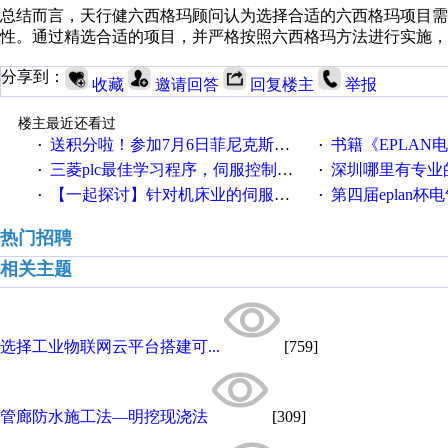
总结而言，天行健六西格玛顾问认为选择合适的六西格玛项目需
性。通过精选合适的项目，并严格按照六西格玛方法进行实施，
分享到：
收藏
邀请回答
回复楼主
举报
楼主最近还看过
送积分啦！参加7月6日菲尼克斯在线研讨会即得
书籍《EPLAN
·
·
三菱plc最佳学习程序，伺服控制，各种报警，注释详细，看的懂，学得快！
深圳哪里有专业
·
·
【一起探讨】针对机床业的伺服系统发展，您的期望是什么？
第四届eplan杯电气
·
·
热门招聘
相关主题
选择工业物联网云平台搭建可...
[759]
管廊防水施工法—明挖现浇法
[309]