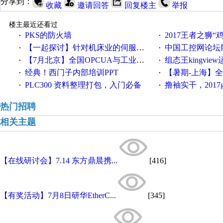
分享到：
收藏
邀请回答
回复楼主
举报
楼主最近还看过
PKS的防火墙
2017王者之狮“鸡”情签到
·
·
【一起探讨】针对机床业的伺服系统发展，您的期望是什么？
中国工控网论坛版块
·
·
【7月北京】全国OPCUA与工业互联技术培训班通知！
组态王kingvi
·
·
经典！西门子内部培训PPT
【暑期-上海】全国工业4.
·
·
PLC300 资料整理打包，入门必备
撸袖实干，2017gongkong
·
·
热门招聘
相关主题
【在线研讨会】7.14 东方鼎晨携...
[416]
【有奖活动】7月8日研华EtherC...
[345]