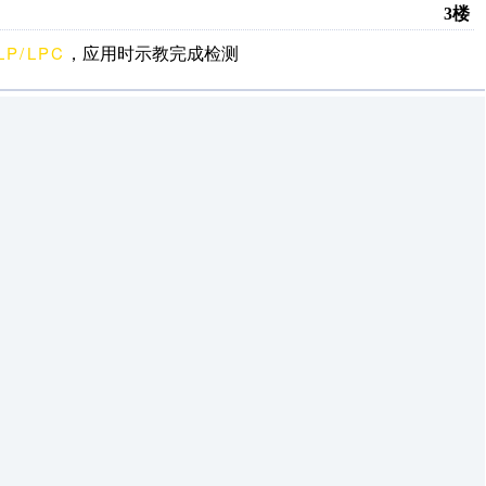
3楼
LP/LPC
，应用时示教完成检测