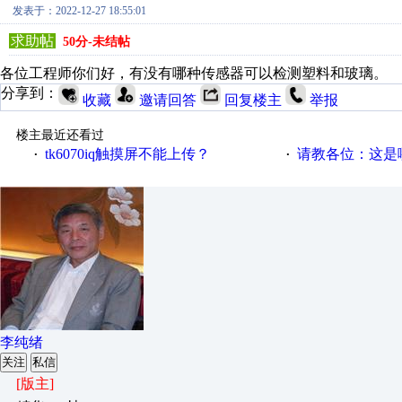
发表于：2022-12-27 18:55:01
求助帖
50分-未结帖
各位工程师你们好，有没有哪种传感器可以检测塑料和玻璃。
分享到：
收藏
邀请回答
回复楼主
举报
楼主最近还看过
tk6070iq触摸屏不能上传？
请教各位：这是哪
·
·
李纯绪
关注
私信
[版主]