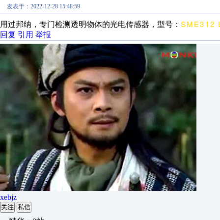
发表于：2022-12-28 15:48:59
SME312 
用过邦纳，专门检测透明物体的光电传感器，型号：
回复
引用
举报
xebjz
关注
私信