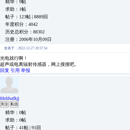
精华：9帖
求助：1帖
帖子：123帖 | 8889回
年度积分：4042
历史总积分：88302
注册：2006年10月09日
发表于：2022-12-27 20:57:54
光电就行啊！
超声或电离辐射传感器，网上搜搜吧。
回复
引用
举报
fdsfdsafkjj
关注
私信
精华：0帖
求助：0帖
帖子：41帖 | 91回