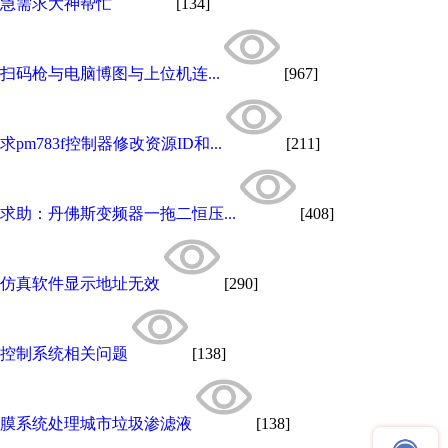
急需求大神帮忙
[134]
扫码枪与电脑博图与上位机连...
[967]
求pm783f控制器修改资源ID和...
[211]
求助：丹佛斯变频器一拖二恒压...
[408]
仿真软件显示地址无效
[290]
控制系统相关问题
[138]
膜系统处理城市垃圾渗滤液
[138]