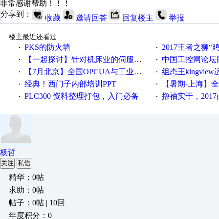
非常感谢帮助！！！
分享到：
收藏
邀请回答
回复楼主
举报
楼主最近还看过
PKS的防火墙
2017王者之狮“鸡”情签到
·
·
【一起探讨】针对机床业的伺服系统发展，您的期望是什么？
中国工控网论坛版块
·
·
【7月北京】全国OPCUA与工业互联技术培训班通知！
组态王kingvi
·
·
经典！西门子内部培训PPT
【暑期-上海】全国工业4.
·
·
PLC300 资料整理打包，入门必备
撸袖实干，2017gongkong
·
·
杨哲
关注
私信
精华：0帖
求助：0帖
帖子：0帖 | 10回
年度积分：0