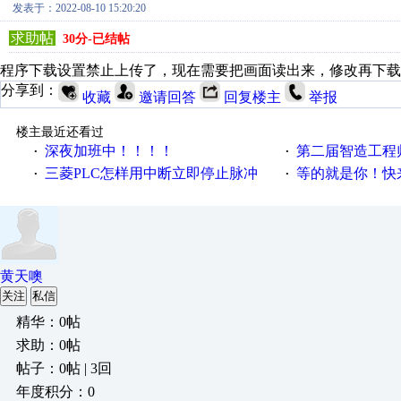
发表于：2022-08-10 15:20:20
求助帖
30分-已结帖
程序下载设置禁止上传了，现在需要把画面读出来，修改再下载
分享到：
收藏
邀请回答
回复楼主
举报
楼主最近还看过
深夜加班中！！！！
第二届智造工程师节投
·
·
三菱PLC怎样用中断立即停止脉冲
等的就是你！快来领
·
·
黄天噢
关注
私信
精华：0帖
求助：0帖
帖子：0帖 | 3回
年度积分：0