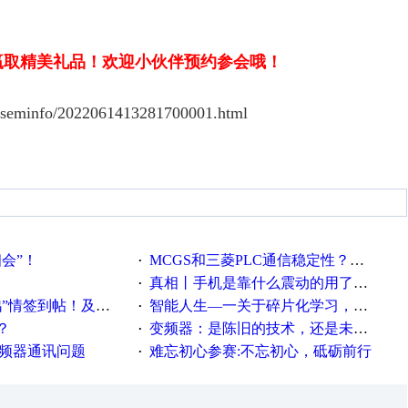
赢取精美礼品！欢迎小伙伴预约参会哦！
oseminfo/2022061413281700001.html
相会”！
MCGS和三菱PLC通信稳定性？？？
·
真相丨手机是靠什么震动的用了这么多年才知道！
·
帖！及时更新在线研讨会预告
智能人生—一关于碎片化学习，看这一篇就够了！
·
？
变频器：是陈旧的技术，还是未来的幕后英雄？
·
变频器通讯问题
难忘初心参赛:不忘初心，砥砺前行
·