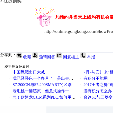
3.在线抽奖
凡预约并当天上线均有机会
http://online.gongkong.com/ShowPr
分享到：
收藏
邀请回答
回复楼主
举报
楼主最近还看过
中国氮肥出口大减
7月7与安川来“
·
·
我已经卧床一个多月了，是出去安装机械手在高速遭遇车祸所致:大家工作都要特别注意啊
有积分不能用
·
·
S7-200CN与S7-200SMART的区别
2017王者之狮“鸡”情签到
·
·
老毛桃一键还原，傻瓜式操作一键轻松备份还原；程序为向导式安装，一键即可实现自动备份或还原系统。
没有积分怎么办
·
·
急！欧姆龙CJ1M系列PLC,如何用时间控制变频器。要求时间在组态王中可以自由输入！拜托各位大神了！
台达plc与三菱
·
·