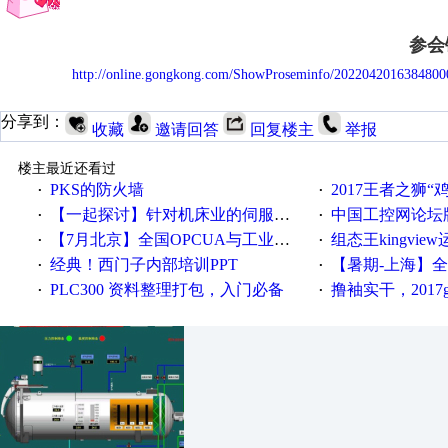
参会
http://online.gongkong.com/ShowProseminfo/2022042016384800
分享到：
收藏
邀请回答
回复楼主
举报
楼主最近还看过
PKS的防火墙
2017王者之狮“鸡”情签到
·
·
【一起探讨】针对机床业的伺服系统发展，您的期望是什么？
中国工控网论坛版块
·
·
【7月北京】全国OPCUA与工业互联技术培训班通知！
组态王kingvi
·
·
经典！西门子内部培训PPT
【暑期-上海】全国工业4.
·
·
PLC300 资料整理打包，入门必备
撸袖实干，2017gongkong
·
·