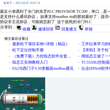
发表于：2022-04-02 16:07:34
最近小弟遇到了冷门的东芝PLC PROVISOR TC200，串
是支持什么通讯协议， 如果支持modbus rtu的那就最好了
协议非主流协议，可能就悲剧了 这个该死的冷门PLC
分享到：
收藏
邀请回答
回复楼主
举报
楼主最近还看过
最新松下项目实例+详细（精品）
工作以来学习的松下
·
·
松下定位控制手册
【求助】关于松下带运
·
·
（免费下载）力控组态软件全套视频教程（加文档）
用组态王做了一个监
·
·
组态王实例教程入门
TC55AB2控制
·
·
ES2与西门子V20变频器modbus通讯
台达ISPSoft软
·
·