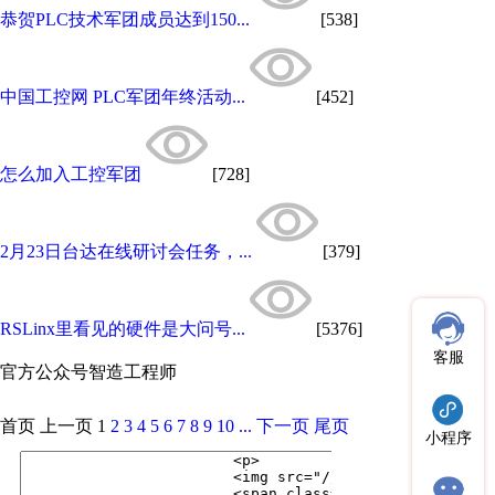
恭贺PLC技术军团成员达到150...
[538]
中国工控网 PLC军团年终活动...
[452]
怎么加入工控军团
[728]
2月23日台达在线研讨会任务，...
[379]
RSLinx里看见的硬件是大问号...
[5376]
客服
官方公众号
智造工程师
首页
上一页
1
2
3
4
5
6
7
8
9
10
...
下一页
尾页
小程序