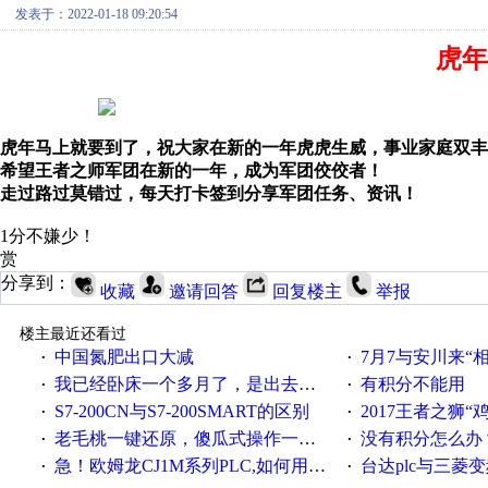
发表于：2022-01-18 09:20:54
虎年
虎年马上就要到了，祝大家在新的一年虎虎生威，事业家庭双丰
希望王者之师军团在新的一年，成为军团佼佼者！
走过路过莫错过，每天打卡签到分享军团任务、资讯！
1分不嫌少！
赏
分享到：
收藏
邀请回答
回复楼主
举报
楼主最近还看过
中国氮肥出口大减
7月7与安川来“
·
·
我已经卧床一个多月了，是出去安装机械手在高速遭遇车祸所致:大家工作都要特别注意啊
有积分不能用
·
·
S7-200CN与S7-200SMART的区别
2017王者之狮“鸡”情签到
·
·
老毛桃一键还原，傻瓜式操作一键轻松备份还原；程序为向导式安装，一键即可实现自动备份或还原系统。
没有积分怎么办
·
·
急！欧姆龙CJ1M系列PLC,如何用时间控制变频器。要求时间在组态王中可以自由输入！拜托各位大神了！
台达plc与三菱
·
·