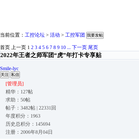
当前位置：
工控论坛
>
活动
>
工控军团
我要发帖
首页
上一页
1
2
3
4
5
6
7
8
9
10
...
下一页
尾页
2022年王者之师军团“虎”年打卡专享贴
Smile-lyc
关注
私信
[管理员]
精华：127帖
求助：50帖
帖子：3482帖 | 22331回
年度积分：1963
历史总积分：145694
注册：2006年8月04日