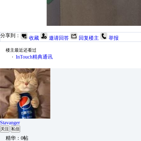
分享到：
收藏
邀请回答
回复楼主
举报
楼主最近还看过
InTouch精典通讯
·
Stavanger
关注
私信
精华：0帖