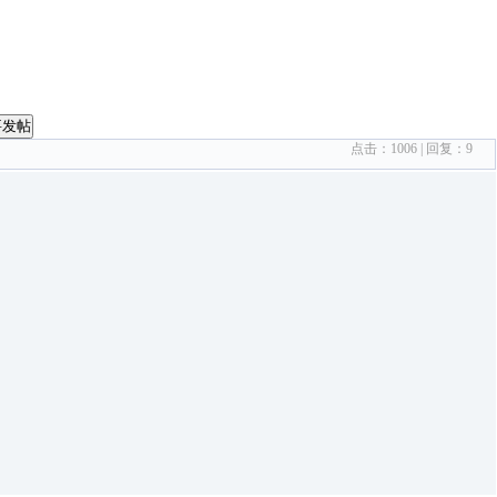
要发帖
点击：
1006
| 回复：
9