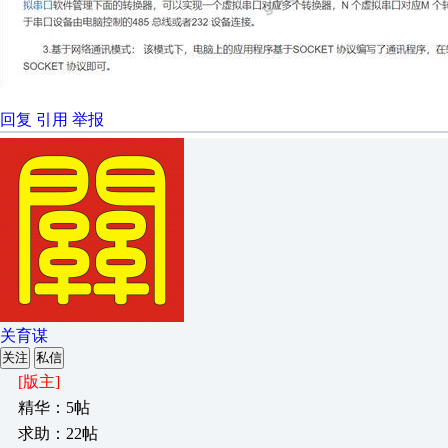
回复
引用
举报
关育谋
关注
私信
[版主]
精华：5帖
求助：22帖