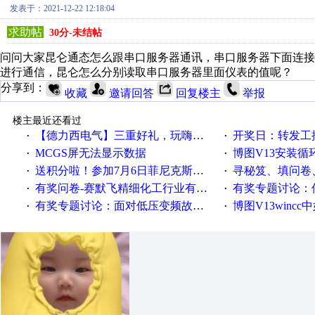
发表于：2021-12-22 12:18:04
求助帖
30分-未结帖
问问大家昆仑通态怎么跟串口服务器通讯，串口服务器下面连接了10
进行通信，昆仑怎么分别读取串口服务器里面仪表的值呢？
分享到：
收藏
邀请回答
回复楼主
举报
楼主最近还看过
【德力西电气】三重好礼，玩嗨夏日！
开奖日：转发工控速派微
·
·
MCGS屏无法显示数据
博图V13安装循环重启
·
·
送积分啦！参加7月6日菲尼克斯在线研讨会即得
寻秘笈、填问卷
·
·
有奖问卷-赛默飞精细化工行业有奖调查来袭！
有奖专题讨论：伺服选择的
·
·
有奖专题讨论：面对低压变频故障，老手是这样解决的！
博图V13wincc中如
·
·