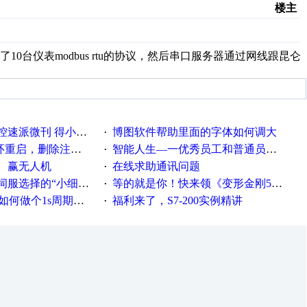
楼主
台仪表modbus rtu的协议，然后串口服务器通过网线跟昆仑
刊 得小米手环 中奖通知
博图软件帮助里面的字体如何调大
·
，删除注册表信息没有用
智能人生—一优秀员工和普通员工差别，精辟到位！
·
、赢无人机
在线求助通讯问题
·
“小细节大学问”奖励公告
等的就是你！快来领《变形金刚5》观影券
·
何做个1s周期循环的脚本
福利来了，S7-200实例精讲
·