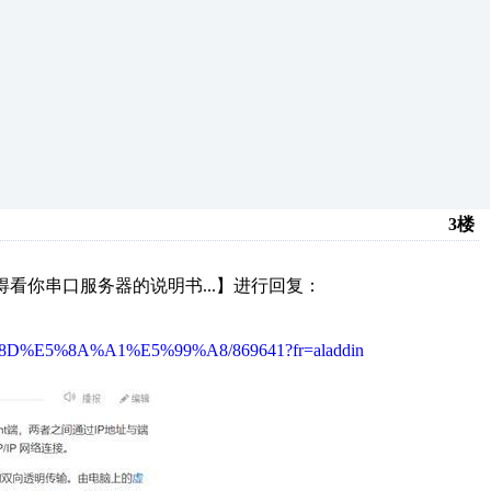
3楼
得看你串口服务器的说明书...】进行回复：
C%8D%E5%8A%A1%E5%99%A8/869641?fr=aladdin