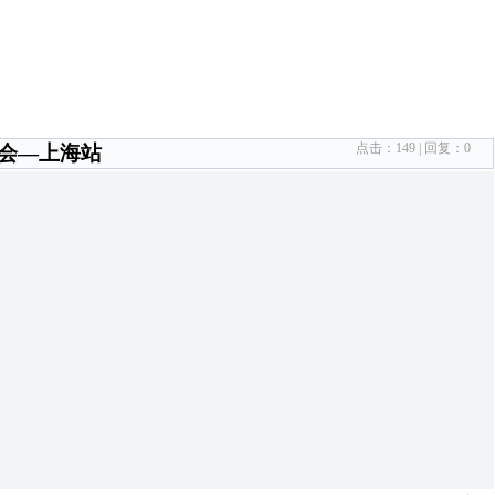
点击：
149
| 回复：
0
享会—上海站