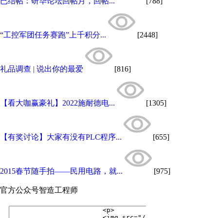
已结帖：研华论坛回帖月，回帖...
[788]
“工控军团任务赛跑”上千积分...
[2448]
礼品调查 | 说出你的最爱
[816]
【看大咖赢豪礼】2022施耐德电...
[1305]
【有奖讨论】大家有没有PLC程序...
[655]
2015春节随手拍——民用电路，就...
[975]
官方公众号
智造工程师