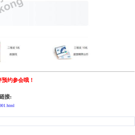
伙伴预约参会哦！
链接:
001.html