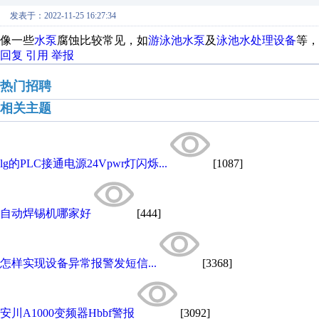
发表于：2022-11-25 16:27:34
像一些
水泵
腐蚀比较常见，如
游泳池水泵
及
泳池水处理设备
等，
回复
引用
举报
热门招聘
相关主题
lg的PLC接通电源24Vpwr灯闪烁...
[1087]
自动焊锡机哪家好
[444]
怎样实现设备异常报警发短信...
[3368]
安川A1000变频器Hbbf警报
[3092]