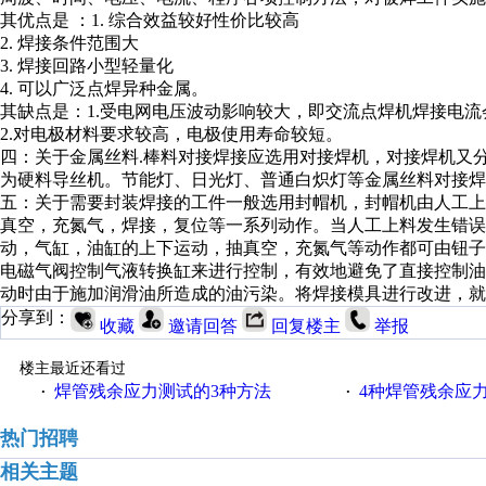
其优点是 ：1. 综合效益较好性价比较高
2. 焊接条件范围大
3. 焊接回路小型轻量化
4. 可以广泛点焊异种金属。
其缺点是：1.受电网电压波动影响较大，即交流点焊机焊接电
2.对电极材料要求较高，电极使用寿命较短。
四：关于金属丝料.棒料对接焊接应选用对接焊机，对接焊机又
为硬料导丝机。节能灯、日光灯、普通白炽灯等金属丝料对接焊
五：关于需要封装焊接的工件一般选用封帽机，封帽机由人工
真空，充氮气，焊接，复位等一系列动作。当人工上料发生错
动，气缸，油缸的上下运动，抽真空，充氮气等动作都可由钮子
电磁气阀控制气液转换缸来进行控制，有效地避免了直接控制
动时由于施加润滑油所造成的油污染。将焊接模具进行改进，就
分享到：
收藏
邀请回答
回复楼主
举报
楼主最近还看过
焊管残余应力测试的3种方法
4种焊管残余应
·
·
热门招聘
相关主题