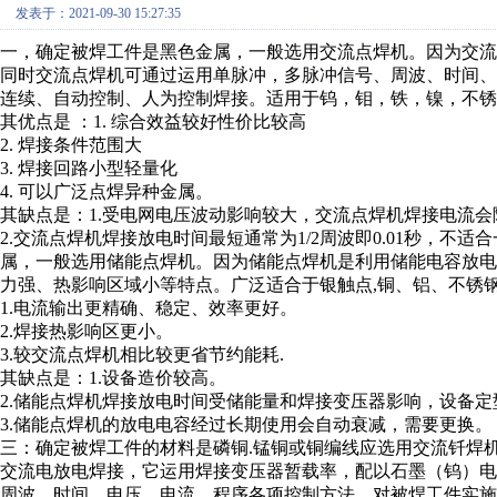
发表于：2021-09-30 15:27:35
一，确定被焊工件是黑色金属，一般选用交流点焊机。因为交
同时交流点焊机可通过运用单脉冲，多脉冲信号、周波、时间
连续、自动控制、人为控制焊接。适用于钨，钼，铁，镍，不锈
其优点是 ：1. 综合效益较好性价比较高
2. 焊接条件范围大
3. 焊接回路小型轻量化
4. 可以广泛点焊异种金属。
其缺点是：1.受电网电压波动影响较大，交流点焊机焊接电流
2.交流点焊机焊接放电时间最短通常为1/2周波即0.01秒，
属，一般选用储能点焊机。因为储能点焊机是利用储能电容放
力强、热影响区域小等特点。广泛适合于银触点,铜、铝、不锈钢
1.电流输出更精确、稳定、效率更好。
2.焊接热影响区更小。
3.较交流点焊机相比较更省节约能耗.
其缺点是：1.设备造价较高。
2.储能点焊机焊接放电时间受储能量和焊接变压器影响，设备
3.储能点焊机的放电电容经过长期使用会自动衰减，需要更换。
三：确定被焊工件的材料是磷铜.锰铜或铜编线应选用交流钎焊
交流电放电焊接，它运用焊接变压器暂载率，配以石墨（钨）
周波、时间、电压、电流、程序各项控制方法，对被焊工件实施