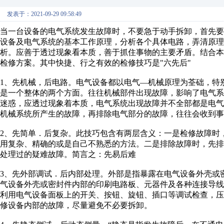
发表于：2021-09-29 09:58:49
当一台设备的电气系统发生故障时，不要急于动手拆卸，首先
设备及电气系统的基本工作原理，分析各个具体电路，弄清原
析。应善于透过现象看本质，善于抓住事物的主要矛盾。结合
检修方案。其中快捷、行之有效的检修技巧是"六先后"
1、先机械，后电路。电气设备都以电气—机械原理为荃础，特
是一个整体的两个方面。往往机械部件出现故障，影响了电气
迷惑，应透过现象着本质，电气系统出现故障并不全部都是电
机械系统所产生的故障，再排除电气部分的故障，往往会收到事
2、先简单．后复杂。此技巧包含有两层含义：一是检修故障时
用复杂、精确的或是自己不熟悉的方法。二是排除故障时，先
处理过的疑难故障。简言之：先易后难
3、先外部调试．后内部处理。外部是指暴露在电气设备外壳或
气设备外壳或密封件内部的印刷电路板、元器件及各种连接导
利用电气设备面板上的开关、按钮、旋钮、插口等调试检查，
修设备内部的故障，尽量避免不必要拆卸。