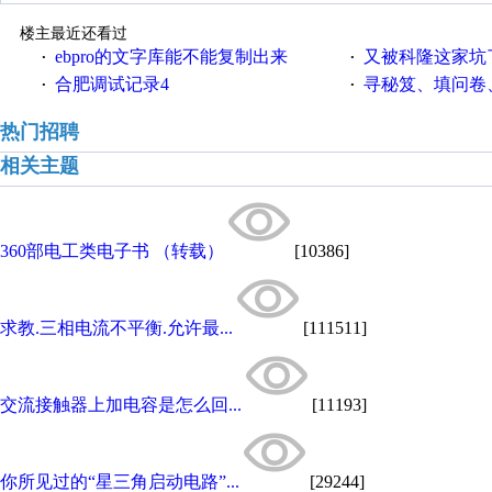
楼主最近还看过
ebpro的文字库能不能复制出来
又被科隆这家坑
·
·
合肥调试记录4
寻秘笈、填问卷
·
·
热门招聘
相关主题
360部电工类电子书 （转载）
[10386]
求教.三相电流不平衡.允许最...
[111511]
交流接触器上加电容是怎么回...
[11193]
你所见过的“星三角启动电路”...
[29244]