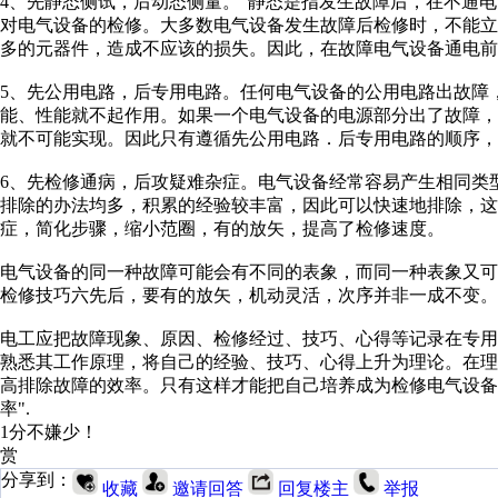
4、先静态侧试，后动态侧量。“静态是指发生故障后，在不通
对电气设备的检修。大多数电气设备发生故障后检修时，不能
多的元器件，造成不应该的损失。因此，在故障电气设备通电前
5、先公用电路，后专用电路。任何电气设备的公用电路出故障
能、性能就不起作用。如果一个电气设备的电源部分出了故障
就不可能实现。因此只有遵循先公用电路．后专用电路的顺序，
6、先检修通病，后攻疑难杂症。电气设备经常容易产生相同类
排除的办法均多，积累的经验较丰富，因此可以快速地排除，
症，简化步骤，缩小范圈，有的放矢，提高了检修速度。
电气设备的同一种故障可能会有不同的表象，而同一种表象又
检修技巧六先后，要有的放矢，机动灵活，次序并非一成不变
电工应把故障现象、原因、检修经过、技巧、心得等记录在专
熟悉其工作原理，将自己的经验、技巧、心得上升为理论。在
高排除故障的效率。只有这样才能把自己培养成为检修电气设备
率".
1分不嫌少！
赏
分享到：
收藏
邀请回答
回复楼主
举报