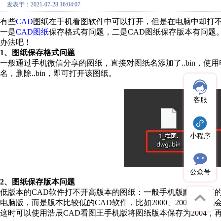
发表于：2021-07-28 16:04:07
有些
CAD
图纸在手机看图软件中可以打开，但是在电脑中却打
一是
CAD
图纸
保存格式有问题，二是
CAD
图纸保存版本有问题
办法吧！
1
、图纸保存格式问题
一般通过手机微信分享的图纸，直接对图纸名添加了
..bin
，使用
名，删除
..bin
，即可打开该图纸。
客服
小程序
公众号
2
、图纸保存版本问题
低版本的
CAD
软件打不开高版本的图纸：一般手机版默认保存
电脑版，而是版本比较低的
CAD
软件，比如
2000
、
2008
版，也
这时可以使用浩辰
CAD
看图王手机版将图纸版本保存为
2004
，