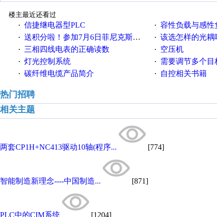
楼主最近还看过
信捷继电器型PLC
容性负载与感性负
·
·
送积分啦！参加7月6日菲尼克斯在线研讨会即得
该选怎样的光耦
·
·
三相四线电表的正确读数
空压机
·
·
灯光控制系统
需要调节多个目标的
·
·
碳纤维电缆产品简介
自控相关书籍
·
·
热门招聘
相关主题
两套CP1H+NC413驱动10轴(程序...
[774]
智能制造新理念----中国制造...
[871]
PLC中的CIM系统
[1204]