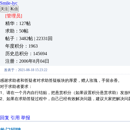
Smile-lyc
关注
私信
[管理员]
精华：127帖
求助：50帖
帖子：3482帖 | 22331回
年度积分：1963
历史总积分：145694
注册：2006年8月04日
发表于：2021-08-18 15:23:22
感谢求助者和答疑者对求助答疑板块的厚爱，赠人玫瑰，手留余香。
对于求助者要求：
1、请在一个月内自行结贴，把悬赏积分（如果设置积分悬赏求助）发放
2、如果在求助答疑过程中，自己已经有效解决问题，建议大家把解决问
回复
引用
举报