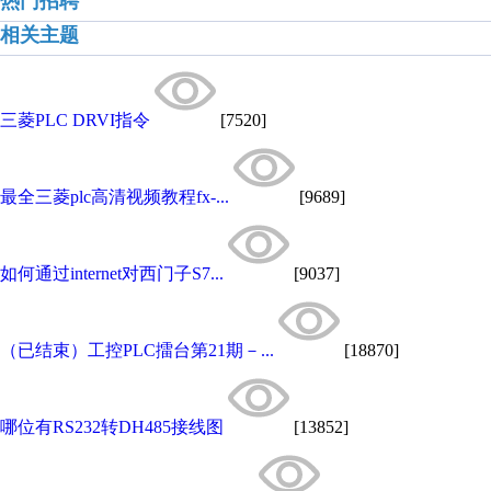
热门招聘
相关主题
三菱PLC DRVI指令
[7520]
最全三菱plc高清视频教程fx-...
[9689]
如何通过internet对西门子S7...
[9037]
（已结束）工控PLC擂台第21期－...
[18870]
哪位有RS232转DH485接线图
[13852]