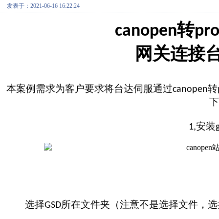
发表于：2021-06-16 16:22:24
转
canopen
pro
网关
连接
本案例需求为客户要求将台达伺服通过
转
canopen
下
安装
1,
选择
所在文件夹（注意不是选择文件，选
GSD