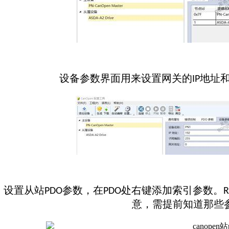
设备参数界面用来设置网关的
地址
IP
设置从站
参数，在
处右键添加索引参数。
PDO
PDO
意，需提前知道那些