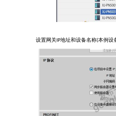
设置网关
地址和设备名称
本例设
IP
(