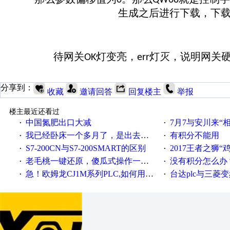
0
QW68
生成之后进行下载，下载
待网关
灯变亮，
灯灭，说明网关
OK
err
分享到：
收藏
邀请回答
回复楼主
举报
楼主最近还看过
中国氮肥出口大减
7月7与安川来“
·
·
我已经卧床一个多月了，是出去安装机械手在高速遭遇车祸所致:大家工作都要特别注意啊
有积分不能用
·
·
S7-200CN与S7-200SMART的区别
2017王者之狮“鸡”情签到
·
·
老毛桃一键还原，傻瓜式操作一键轻松备份还原；程序为向导式安装，一键即可实现自动备份或还原系统。
没有积分怎么办
·
·
急！欧姆龙CJ1M系列PLC,如何用时间控制变频器。要求时间在组态王中可以自由输入！拜托各位大神了！
台达plc与三菱
·
·