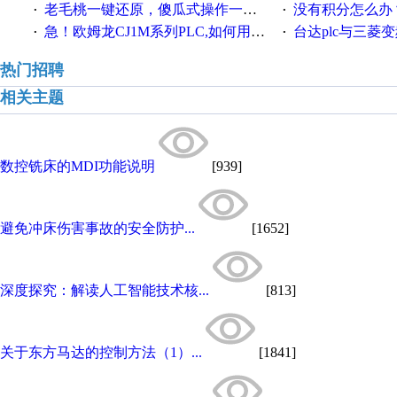
老毛桃一键还原，傻瓜式操作一键轻松备份还原；程序为向导式安装，一键即可实现自动备份或还原系统。
没有积分怎么办
·
·
急！欧姆龙CJ1M系列PLC,如何用时间控制变频器。要求时间在组态王中可以自由输入！拜托各位大神了！
台达plc与三菱
·
·
热门招聘
相关主题
数控铣床的MDI功能说明
[939]
避免冲床伤害事故的安全防护...
[1652]
深度探究：解读人工智能技术核...
[813]
关于东方马达的控制方法（1）...
[1841]