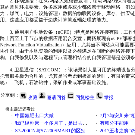
2. 移动连接：在5G网络大规模普及前，移动网络仍保持
算的常见环境要素。许多应用或多或少都依赖于移动网络，例如
力，煤气，电力，设施管理）数据的物联网设备、库存、供应链
用。这些应用都受益于边缘计算就近端处理的能力。
3. 通用用户驻地设备（uCPE）:特点是网络连接有限，
跨上百至上千节点的数据应用混合安置，而拓展现有uCPE部署
Network Function Virtualization）应用，尤其
协作时。由于本地资源的利用以及必须满足在间断的网络连接
构。自我修复以及与远程节点管理相结合的自我管理都是必须条
4. 卫星通信（SATCOM）：该场景以大量可用的终端
托管服务极为合理的，尤其是当考虑到极高的延时，有限的带
轮），飞机，石油钻井，采矿作业或军事基础设施。
分享到：
收藏
邀请回答
回复楼主
举报
楼主最近还看过
中国氮肥出口大减
7月7与安川来“
·
·
我已经卧床一个多月了，是出去安装机械手在高速遭遇车祸所致:大家工作都要特别注意啊
有积分不能用
·
·
S7-200CN与S7-200SMART的区别
2017王者之狮“鸡”情签到
·
·