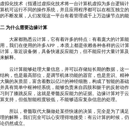
虚拟化技术（指通过虚拟化技术将一台计算机虚拟为多台逻辑
算机可运行不同的操作系统，并且应用程序都可以在相互独立
的不断发展，人们发现这一平台有着管理成千上万边缘节点的能
二
为什么需要边缘计算
大家都熟悉云计算，它有着许多的特点：有着庞大的计算能
用，我们在使用的许多
APP ，本质上都是依赖各种各样的云
计算，靠近设备侧，具备快速反应能力，但不能应付大量计算
来解释。
云计算能够处理大量信息，并可以存储短长期的数据，这一
结构，也是最高部位，是调节机体功能的器官，也是意识、精
大脑的灰质层，富含着数以亿计的神经细胞，构成了智能的基
并具有简单中枢神经系统，能够负责来自四肢和躯干的反射动
习到了膝跳反应，这就是脊髓反应能力的证据。边缘计算对于
算支持，但低智能程度较低，不能够适应复杂信息的处理。
所以，脊髓取代大脑做处某些快速的决策，完全是为了满足
理的解释，我们完全可以心安理得地接受：有云计算的时候，仍
论仍然成立。