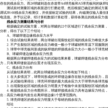
存在的残余应力。而2#球罐则选在赤道带A4球壳板和A5球壳板间的纵焊
测试前对测量区域的表面进行打磨处理。然后根据已确定的测试方案
调试
JH-60残余应力检测仪，并依据标定试验的结果，向磁测仪输入最佳激
电流值。并予以记录。经计算机数据计算处理，获得各测点的残余应力值
残余应力测量结果与分析
根据确定的试验方案，对两台球罐的
22个区域进行了残余应力测量
分析，得出了以下三个结论：
A、
球罐焊缝边缘残余应力水平
1.
综合试验结果表明，两台球罐出现裂纹处区域的残余应力峰值大
2.
不产生裂纹区域的残余应力峰值一般小于球罐材料常温下屈服限
3.
球带中球壳板间形成的纵焊缝的焊接残余应力大小一般小于球壳
B、
球罐焊缝边缘残余应力性质
根据两台球罐焊缝残余应力的试验结果来看，球罐焊缝残余应力分布
力，只有离焊缝较远的位置才出现压应力。
C、
残余应力分布
从试验结果表明，此两台球罐残余应力分布有如下特点：
1.
在大多情况下，球带间形成的环焊缝边缘存在较大的残余应力，
2.
从试验结果得出；球壳环焊缝的最大残余应力大于球带内各球壳
3.
出现裂纹处区域的残余应力明显大于检验中未发现裂纹区域的残
4.
根据残余应力分布图所示，球罐焊接残余应力具有边缘应力特点
出：高应力峰值均发生在离焊缝边缘
1个壁厚范围内。
5.
球壳焊缝区的残余应力明显大于母材的残余应力。
结论