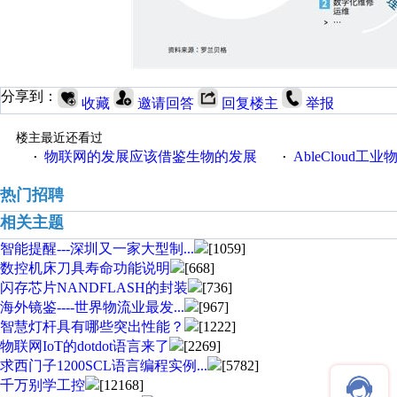
分享到：
收藏
邀请回答
回复楼主
举报
楼主最近还看过
物联网的发展应该借鉴生物的发展
AbleCloud工业物
·
·
热门招聘
相关主题
智能提醒---深圳又一家大型制...
[1059]
数控机床刀具寿命功能说明
[668]
闪存芯片NANDFLASH的封装
[736]
海外镜鉴----世界物流业最发...
[967]
智慧灯杆具有哪些突出性能？
[1222]
物联网IoT的dotdot语言来了
[2269]
求西门子1200SCL语言编程实例...
[5782]
千万别学工控
[12168]