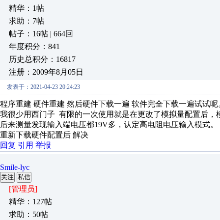
精华：1帖
求助：7帖
帖子：16帖 | 664回
年度积分：841
历史总积分：16817
注册：2009年8月05日
发表于：2021-04-23 20:24:23
程序重建 硬件重建 然后硬件下载一遍 软件完全下载一遍试试呢
我很少用西门子 有限的一次使用就是在更改了模拟量配置后，
后来测量发现输入端电压都19V多，认定高电阻电压输入模式。
重新下载硬件配置后 解决
回复
引用
举报
Smile-lyc
关注
私信
[管理员]
精华：127帖
求助：50帖