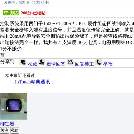
发表于：2021-04-22 23:35:44
求助帖
200分-已结帖
控制系统采用西门子1500+ET200SP，PLC硬件组态四线制输入 
监测安全栅输入端有温度信号，并且温度值传输完全正确。就是
端4~20mA配电导致安全栅输出端保险烧了，但是检查线路接线
出端接法完全一样。我共有21支温度 30支电流，电源用明纬DR
1分不嫌少！
赏
分享到：
收藏
邀请回答
回复楼主
举报
楼主最近还看过
InTouch精典通讯
·
柳红岩
关注
私信