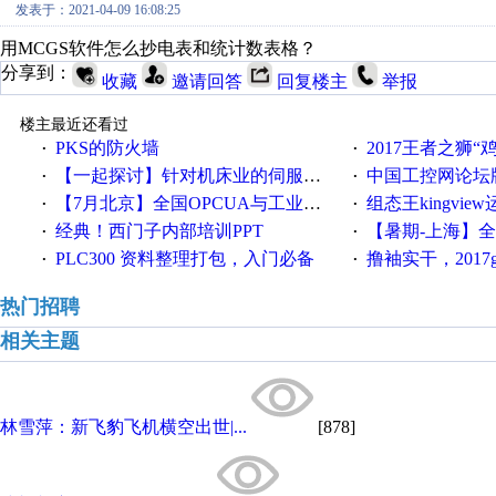
发表于：2021-04-09 16:08:25
用MCGS软件怎么抄电表和统计数表格？
分享到：
收藏
邀请回答
回复楼主
举报
楼主最近还看过
PKS的防火墙
2017王者之狮“鸡”情签到
·
·
【一起探讨】针对机床业的伺服系统发展，您的期望是什么？
中国工控网论坛版块
·
·
【7月北京】全国OPCUA与工业互联技术培训班通知！
组态王kingvi
·
·
经典！西门子内部培训PPT
【暑期-上海】全国工业4.
·
·
PLC300 资料整理打包，入门必备
撸袖实干，2017gongkong
·
·
热门招聘
相关主题
林雪萍：新飞豹飞机横空出世|...
[878]