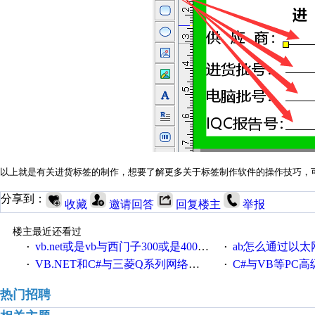
以上就是有关进货标签的制作，想要了解更多关于标签制作软件的操作技巧，
分享到：
收藏
邀请回答
回复楼主
举报
楼主最近还看过
vb.net或是vb与西门子300或是400plc通信怎么想编写呀！
ab怎么通过以太网跟
·
·
VB.NET和C#与三菱Q系列网络通讯的源代码
C#与VB等PC高级语言与S7
·
·
热门招聘