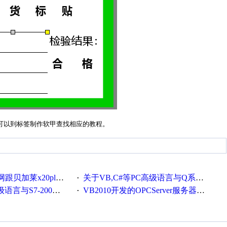
可以到标签制作软甲查找相应的教程。
贝加莱x20plc通讯
关于VB,C#等PC高级语言与Q系列通讯
·
-200的CP243以太网通讯
VB2010开发的OPCServer服务器软件(含源代码)
·