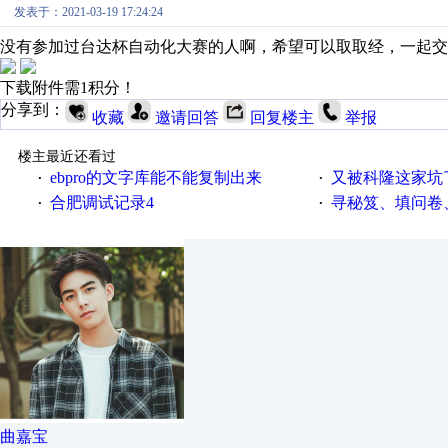
发表于：2021-03-19 17:24:24
没有参加过台达杯自动化大赛的人啊，希望可以取取经，一起交
下载附件需1积分！
分享到：
收藏
邀请回答
回复楼主
举报
楼主最近还看过
ebpro的文字库能不能复制出来
又被科隆这家坑
·
·
合肥调试记录4
寻秘笈、填问卷
·
·
曲嘉宝