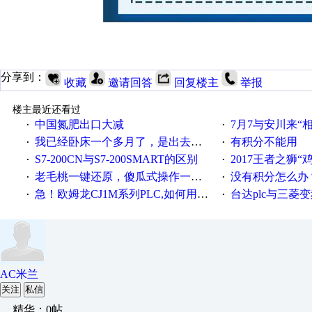
分享到：
收藏
邀请回答
回复楼主
举报
楼主最近还看过
中国氮肥出口大减
7月7与安川来“
·
·
我已经卧床一个多月了，是出去安装机械手在高速遭遇车祸所致:大家工作都要特别注意啊
有积分不能用
·
·
S7-200CN与S7-200SMART的区别
2017王者之狮“鸡”情签到
·
·
老毛桃一键还原，傻瓜式操作一键轻松备份还原；程序为向导式安装，一键即可实现自动备份或还原系统。
没有积分怎么办
·
·
急！欧姆龙CJ1M系列PLC,如何用时间控制变频器。要求时间在组态王中可以自由输入！拜托各位大神了！
台达plc与三菱
·
·
AC米兰
关注
私信
精华：0帖