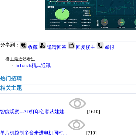
分享到：
收藏
邀请回答
回复楼主
举报
楼主最近还看过
InTouch精典通讯
·
热门招聘
相关主题
智能观察---3D打印创客从娃娃...
[1610]
单片机控制多台步进电机同时...
[710]