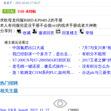
发表于：2021-03-02 17:50:27
求助帖
35分-未结帖
求欧母龙伺服R88D-KP04H-Z的手册
本人有伺服但是没手册不会接cn1的线求手册或者大神教
分享到：
收藏
邀请回答
回复楼主
举报
楼主最近还看过
中国氮肥出口大减
7月7与安川来“
·
·
我已经卧床一个多月了，是出去安装机械手在高速遭遇车祸所致:大家工作都要特别注意啊
有积分不能用
·
·
S7-200CN与S7-200SMART的区别
2017王者之狮“鸡”情签到
·
·
老毛桃一键还原，傻瓜式操作一键轻松备份还原；程序为向导式安装，一键即可实现自动备份或还原系统。
没有积分怎么办
·
·
急！欧姆龙CJ1M系列PLC,如何用时间控制变频器。要求时间在组态王中可以自由输入！拜托各位大神了！
台达plc与三菱
·
·
热门招聘
相关主题
Sim_EKB_Install_2022_11_27...
[2899]