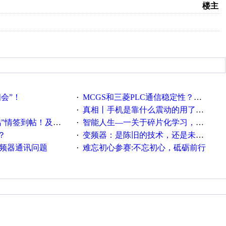
楼主
相会”！
MCGS和三菱PLC通信稳定性？？？
·
真相丨手机是靠什么震动的用了这么多年才知道！
·
帖！及时更新在线研讨会预告
智能人生—一关于碎片化学习，看这一篇就够了！
·
？
变频器：是陈旧的技术，还是未来的幕后英雄？
·
变频器通讯问题
难忘初心参赛:不忘初心，砥砺前行
·