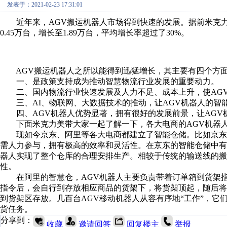
发表于：2021-02-23 17:31:01
近年来，AGV搬运机器人市场得到快速的发展。据前米克力美了
0.45万台，增长至1.89万台，平均增长率超过了30%。
AGV搬运机器人之所以能得到迅猛增长，其主要有四个方
一、是政策支持成为推动智慧物流行业发展的重要动力。
二、国内物流行业快速发展及人力不足、成本上升，使AGV
三、AI、物联网、大数据技术的推动，让AGV机器人的智
四、AGV机器人优势显著，拥有很好的发展前景，让AGV
下面米克力美带大家一起了解一下，各大电商的AGV机器
现如今京东、阿里等各大电商都建立了智能仓储。比如京东的
需人力参与，拥有极高的效率和灵活性。在京东的智能仓储中有
器人实现了整个仓库的合理安排生产。相较于传统的输送线的搬
性。
在阿里的智慧仓，AGV机器人主要负责带着订单箱到货架指
指令后，会自行到存放相应商品的货架下，将货架顶起，随后将
到货架区存放。几百台AGV移动机器人从容有序地“工作”，
货任务。
分享到：
收藏
邀请回答
回复楼主
举报