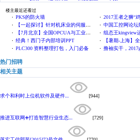
楼主最近还看过
PKS的防火墙
2017王者之狮“鸡”情签到
·
·
【一起探讨】针对机床业的伺服系统发展，您的期望是什么？
中国工控网论坛版块
·
·
【7月北京】全国OPCUA与工业互联技术培训班通知！
组态王kingvi
·
·
经典！西门子内部培训PPT
【暑期-上海】全国工业4.
·
·
PLC300 资料整理打包，入门必备
撸袖实干，2017gongkong
·
·
热门招聘
相关主题
求个和利时上位机软件及硬件...
[944]
推进互联网➕打造智慧行业生态...
[729]
落实工信部装[2015]72号文件...
[770]