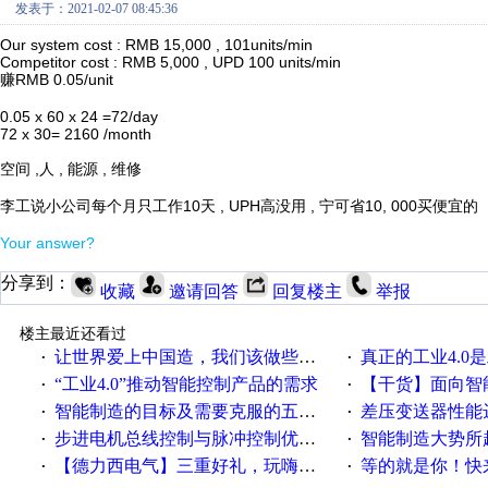
发表于：2021-02-07 08:45:36
Our system cost : RMB 15,000 , 101units/min
Competitor cost : RMB 5,000 , UPD 100 units/min
RMB 0.05/unit
赚
0.05 x 60 x 24 =72/day
72 x 30= 2160 /month
,
,
,
空间
人
能源
维修
10
, UPH
,
10, 000
李工说小公司每个月只工作
天
高没用
宁可省
买便宜的
Your
answer
?
分享到：
收藏
邀请回答
回复楼主
举报
楼主最近还看过
让世界爱上中国造，我们该做些什么
真正的工业4.0是
·
·
“工业4.0”推动智能控制产品的需求
【干货】面向智
·
·
智能制造的目标及需要克服的五个障碍
差压变送器性能达
·
·
步进电机总线控制与脉冲控制优缺点
智能制造大势所趋
·
·
【德力西电气】三重好礼，玩嗨夏日！
等的就是你！快来领
·
·