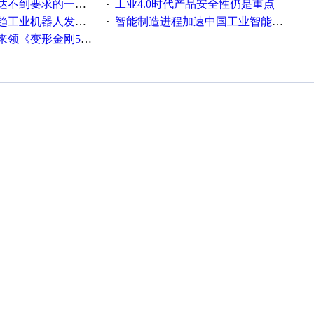
不到要求的一些因素
工业4.0时代产品安全性仍是重点
·
工业机器人发展迅猛
智能制造进程加速中国工业智能化之路发展趋势明显
·
《变形金刚5》观影券