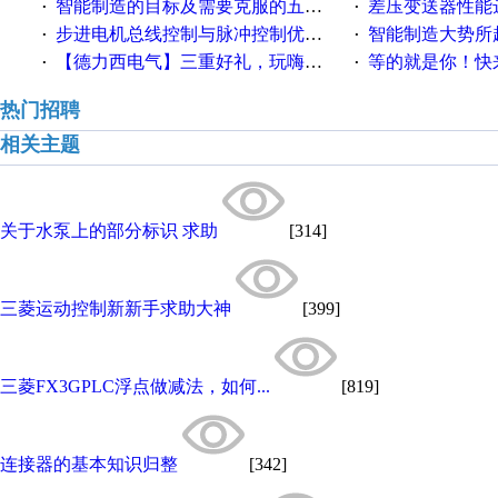
智能制造的目标及需要克服的五个障碍
差压变送器性能达
·
·
步进电机总线控制与脉冲控制优缺点
智能制造大势所趋
·
·
【德力西电气】三重好礼，玩嗨夏日！
等的就是你！快来领
·
·
热门招聘
相关主题
关于水泵上的部分标识 求助
[314]
三菱运动控制新新手求助大神
[399]
三菱FX3GPLC浮点做减法，如何...
[819]
连接器的基本知识归整
[342]