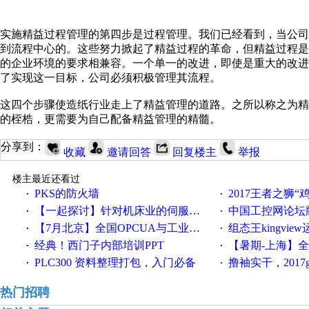
实施精益过程管理的第四步是过程管理。我们已经看到，当公
到流程中心的。这些努力掀起了精益过程的革命，但精益过程
的企业环境的要求相兼容。一个单一的改进，即使是重大的改
了实现这一目标，公司必须积极管理其流程。
这四个步骤使造纸行业走上了精益管理的道路。之所以称之为
的桎梏，更需要为自己配备精益管理的精髓。
分享到：
收藏
邀请回答
回复楼主
举报
楼主最近还看过
PKS的防火墙
2017王者之狮“鸡”情签到
·
·
【一起探讨】针对机床业的伺服系统发展，您的期望是什么？
中国工控网论坛版块
·
·
【7月北京】全国OPCUA与工业互联技术培训班通知！
组态王kingvi
·
·
经典！西门子内部培训PPT
【暑期-上海】全国工业4.
·
·
PLC300 资料整理打包，入门必备
撸袖实干，2017gongkong
·
·
热门招聘