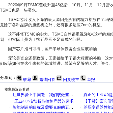
	2020年9月TSMC营收升至45亿后，10月、11月、12月营收不及9月，尤其是Snapdragon888发布后，12月营收不及9月，
TSMC也是一头雾水。
	TSMC芯片收入下降的最大原因是所有的精力都放在了5纳米芯片上，而主流芯片7纳米工艺已经失去了相当大的比重。毕
竟除了各种品牌的旗舰机之外，还有很多适应7nm的机型。
	这不能怪TSMC的实力。TSMC自然很重视5纳米这样的精细工艺。为了弥补这一损失，TSMC甚至宣布了提价10%的计
划，但实际上是为了拖延晶圆不足造成的问题。
	国产芯片指日可待，国产半导体设备企业应该加油
	无论是资金还是政策，国家都给予了很大程度的补贴，这对国内的半导体企业来说无疑是一个好消息，但更难的问题是他
们应该如何在这个未知的领域前进。希望有足够的人才、资金、
分享到：
收藏
邀请回答
回复楼主
举报
楼主最近还看过
让世界爱上中国造，我们该做些什么
真正的工业4.0是
·
·
“工业4.0”推动智能控制产品的需求
【干货】面向智
·
·
智能制造的目标及需要克服的五个障碍
差压变送器性能达
·
·