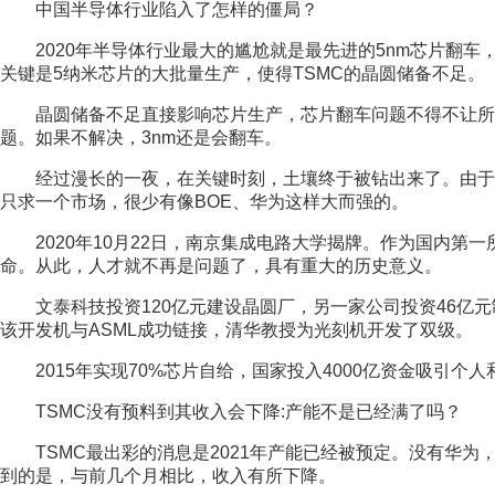
	中国半导体行业陷入了怎样的僵局？
	2020年半导体行业最大的尴尬就是最先进的5nm芯片翻车，没有一个存活下来。就连A14那么强的筹码也没能离开吐槽。
关键是5纳米芯片的大批量生产，使得TSMC的晶圆储备不足。
	晶圆储备不足直接影响芯片生产，芯片翻车问题不得不让所有半导体企业思考，哪个环节出了问题，或者哪个环节出了问
题。如果不解决，3nm还是会翻车。
	经过漫长的一夜，在关键时刻，土壤终于被钻出来了。由于技术落后，近年来国内半导体企业要么沉睡，要么苦苦挣扎，
只求一个市场，很少有像BOE、华为这样大而强的。
	2020年10月22日，南京集成电路大学揭牌。作为国内第一所“芯片大学”，它肩负着在这种复杂性下培养半导体人才的使
命。从此，人才就不再是问题了，具有重大的历史意义。
	文泰科技投资120亿元建设晶圆厂，另一家公司投资46亿元制造硅片。华为海思和BOE都在屏幕驱动芯片方面取得了突破。
该开发机与ASML成功链接，清华教授为光刻机开发了双级。
	2015年实现70%芯片自给，国家投入4000亿资金吸
	TSMC没有预料到其收入会下降:产能不是已经满了吗？
	TSMC最出彩的消息是2021年产能已经被预定。没有华为，2020年全部订单仍将实现5%的业务增长。然而，TSMC没有想
到的是，与前几个月相比，收入有所下降。