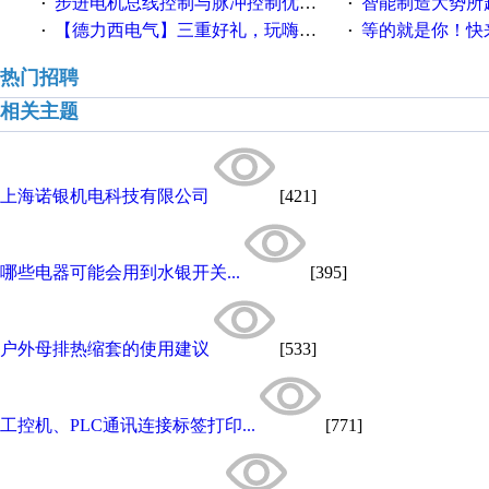
步进电机总线控制与脉冲控制优缺点
智能制造大势所趋
·
·
【德力西电气】三重好礼，玩嗨夏日！
等的就是你！快来领
·
·
热门招聘
相关主题
上海诺银机电科技有限公司
[421]
哪些电器可能会用到水银开关...
[395]
户外母排热缩套的使用建议
[533]
工控机、PLC通讯连接标签打印...
[771]