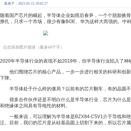
发表于：2021-01-12 10:02:27
随着国产芯片的崛起，半导体企业如雨后春笋，一个个脱胎换
挣扎，只求一个市场，很少有像BOE、华为这样大而强的。中
点击添加图片描述（最多60个字）
2020年半导体行业的表现不如2019年，但半导体行业陷入
	他们围绕芯片的核心产品，一步一步进行相关的科研和创新，取得了许多突出的成就。TSMC没有想到的是，其营业额再次
下降。
	半导体处于什么样的僵局？以前有的芯片翻车，有的晶圆
	很多合作伙伴还是不明白什么是半导体行业，芯片为什么是半导体行业？下面是简单的知识普及。半导体是指常温下导体
和绝缘体之间具有导电性的材料。
	一般来说，可以理解为半导体是BZX84-C5V1介于导线和绝缘手套之间的物质。这类物质并不多，其中硅的应用最为广
泛。目前，我们的芯片是从硅基晶圆上切割下来的，所以芯片属