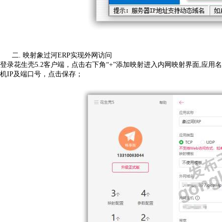
二.
映射象过河
ERP
实现外网访问
登录花生壳
5.2客户端，点击右下角“+”添加映射进入内网映射界面
,应用
机IP及端口号，点击保存；