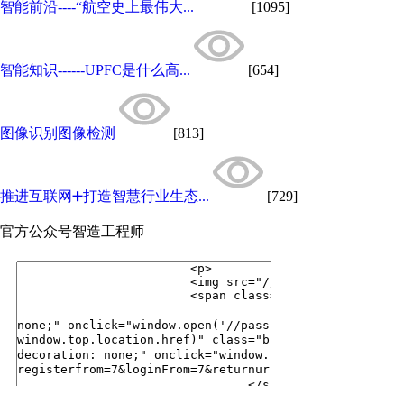
智能前沿----“航空史上最伟大...
[1095]
智能知识------UPFC是什么高...
[654]
图像识别图像检测
[813]
推进互联网➕打造智慧行业生态...
[729]
官方公众号
智造工程师