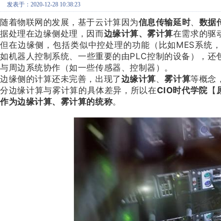
发表于：2020-12-28 10:38:23
随着物联网的发展，基于云计算因为
信息传输延时
、
数据
据处理在边缘侧处理，因而
边缘计算、雾计算
在需求的驱
但在边缘侧，包括类似中控处理的功能（比如MES系统
如机器人控制系统、一些重要的由PLC控制的设备），还
与周边系统协作（如一些传感器、控制器）。
边缘侧的计算还未完善，出现了
边缘计算
、
雾计算
等概念
分边缘计算与雾计算的具体差异，所以在
CIO时代学院
【
作为边缘计算、雾计算的统称
。