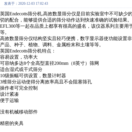
发表于：2020-12-03 17:02:43
英国Endecotts筛分机,高效数显筛分仪是目前实验室中不可缺少
切的配合，能够提供合适的筛分动作达到快速准确的试验结果。英国End
EFL300等一起在品质上都享有很高的盛名，该仪器系列主要
等。
高效数显筛分仪结构坚实且轻巧便携，数字显示器使功能设置
产品、种子、植物、调料、金属粉末和土壤等等。
英国Endecotts筛分机特点：
容易设置，功率大
可容纳多达8个全高型直径200mm（8英寸）筛网
适合湿式或干式筛分
10级振幅可供设置，数显计时器
3维筛分运动使得分离效率高且不会阻塞筛孔
操作者可完全控制
设计紧凑
便于运输
没有机械移动部件
精密的夹具