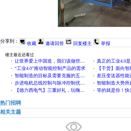
分享到：
收藏
邀请回答
回复楼主
举报
楼主最近还看过
让世界爱上中国造，我们该做些什么
真正的工业4.0是
·
·
“工业4.0”推动智能控制产品的需求
【干货】面向智
·
·
智能制造的目标及需要克服的五个障碍
差压变送器性能达
·
·
步进电机总线控制与脉冲控制优缺点
智能制造大势所趋
·
·
【德力西电气】三重好礼，玩嗨夏日！
等的就是你！快来领
·
·
热门招聘
相关主题