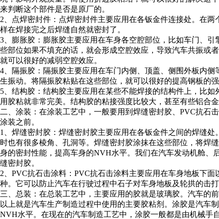
来判断这个部件是否是原厂的。
2
、点焊密封件：点焊密封件主要应用在各钣金件连接处。在两
样在焊接完之后焊缝自然就密封了。
3
、膨胀胶：膨胀胶主要应用在车身各空腔部位，比如车门、引
些部位如果不填充的话，就会形成空腔效应，导致汽车共振或
就可以很好的减弱空腔效应。
4
、隔振胶：隔振胶主要应用在车门内侧、顶盖、侧围外板内侧
生振动。将隔振胶粘贴在这些部位，就可以很好的提高钢板的强
5
、结构胶：结构胶主要应用在某些不能焊接的结构件上，比如
用胶粘就非常完美。结构胶的粘接强度比较大，甚至有些铝合金
二、涂装：在涂装工艺中，一般要用到焊缝密封胶、PVC抗石
涂装之前。
1
、焊缝密封胶：焊缝密封胶主要应用在各钣金件之间的焊缝处
时也有很多棱角、孔洞等。焊缝密封胶涂抹在这些部位，将焊
身的密封性能，提高车身的NVH水平。我们在汽车发动机舱、
缝密封胶。
2
、PVC抗石击涂料：PVC抗石击涂料主要应用在车身地板下面
种。它可以防止汽车在行驶过程中石子对车身地板及轮拱的击打
三、总装：在总装工艺中，主要应用的胶就是玻璃胶。汽车的
以上就是汽车生产制造过程中使用的主要胶粘剂。涂胶是汽车
NVH水平。在现在的汽车制造工艺中，涂胶一般都是由机械手