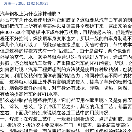
发表于：2020-12-02 10:06:21
汽车钢板上为什么涂抹硅胶？
那么汽车为什么要使用这种密封胶呢？这就要从汽车白车身的制
我们把汽车上所有的零部件以及覆盖件全都拆下来，露出来的
由300~500个薄钢板冲压成各种形状后，再焊接起来的。但
程还不好控制，焊接后车身变形也大，所以一般的白车身制造
焊几个点就可以了，既能保证连接强度，又省时省力，节约成本。一
但是这样的焊接方式有一个“后遗症”，由于是点焊，两个钣金
外界的空气、水、灰尘等就会通过这些缝隙进入车内，造成车
共振，还会增加汽车噪音，严重降低汽车的NVH性能。所以，
如何密封呢？汽车工程师想到的方法就是使用各种胶粘剂，也
之间，利用胶粘剂在固体表面的粘合力，将同种或者不同种的
面，这样就可以阻止外界有害物质的侵入，提高了车身的密封
用、增强零部件的强度，对车身还有减振、降噪、隔热、防腐
有效的提高汽车的NVH水平。
那么这些胶都有哪些种类呢？它们都应用在哪里呢？又是如何
装、涂装、总装。除了冲压工艺之外，其它的几道工艺，都需要用
左右。下面我们分别来说说在各道工艺中的用胶情况。
一、焊装：在焊装工艺中，一般要用到折边胶、点焊密封胶、膨
1
、折边胶：折边胶主要应用在车门、引擎盖、后备箱盖等部位
坑，影响外观质量。而使用折边胶粘结，就可以很好的解决这