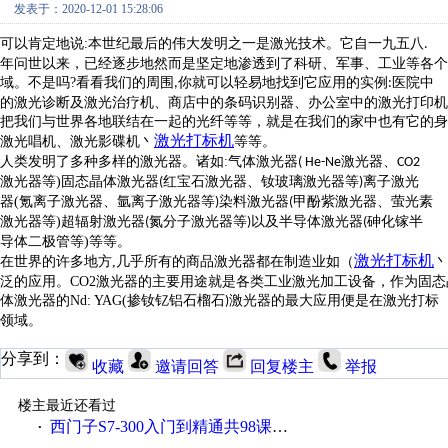
发表于：2020-12-01 15:28:06
可以肯定地说
:
本世纪最后的伟大发明之一是激光技术。它自一九五八
.
年问世以来，已经逐步地然而是坚定地渗透到了科研、军事、工业等各个
域。不是吗
?
看看我们的周围
你就可以轻易地找到它应用的实例
医院中
,
:
的激光诊断及激光治疗机、商店中的条码识别器、办公室中的激光打印机
把我们与世界各地联结在一起的光纤等等，就是在我们的家中也有它的身
激光打标机
激光唱机、激光影碟机
丶
等等。
人类发明了多种多样的激光器。诸如
:
气体激光器
激光器、
( He-Ne
CO2
激光器等
)
固态晶体激光器
红宝石激光器、钕玻璃激光器等
离子激光
(
)
器
(
氪离子激光器、氩离子激光器等
染料激光器
甲酚紫激光器、萤光素
)
(
激光器等
)
超辐射激光器
氮分子激光器等
以及半导体激光器
砷化镓半
(
)
(
导体二极管等
)
等等。
激光打标机
在世界的许多地方
,
几乎所有的商品激光器都在制造业
如（
丶
泛的应用。
CO2
激光器的主要用途就是各类工业激光加工设备，作为固态
体激光器的
Nd: YAG(
掺钕钇铝石榴石
激光器的最大应用便是在激光打标
)
领域。
分享到：
收藏
邀请回答
回复楼主
举报
楼主最近还看过
西门子S7-300入门到精通共98课视频教程
·