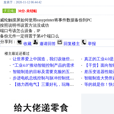
发表于：2020-11-12 06:44:42
求助帖
30分-未结帖
威纶触摸屏如何使用easyprinter将事件数据备份到PC
按照说明书设置方法没成功
端口号该怎么设备，IP
备份元件一定得置于第4个端口么
分享到：
收藏
邀请回答
回复楼主
举报
楼主最近还看过
让世界爱上中国造，我们该做些什么
真正的工业4.0是
·
·
“工业4.0”推动智能控制产品的需求
【干货】面向智
·
·
智能制造的目标及需要克服的五个障碍
差压变送器性能达
·
·
步进电机总线控制与脉冲控制优缺点
智能制造大势所趋
·
·
【德力西电气】三重好礼，玩嗨夏日！
等的就是你！快来领
·
·