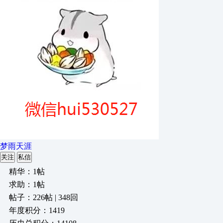
梦雨天涯
关注
私信
精华：1帖
求助：1帖
帖子：226帖 | 348回
年度积分：1419