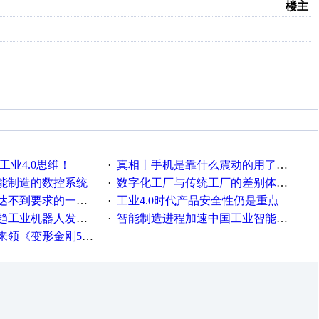
楼主
工业4.0思维！
真相丨手机是靠什么震动的用了这么多年才知道！
·
能制造的数控系统
数字化工厂与传统工厂的差别体现在哪里？
·
不到要求的一些因素
工业4.0时代产品安全性仍是重点
·
工业机器人发展迅猛
智能制造进程加速中国工业智能化之路发展趋势明显
·
《变形金刚5》观影券