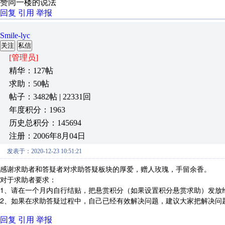
赞同一楼的说法
回复
引用
举报
Smile-lyc
关注
私信
[管理员]
精华：127帖
求助：50帖
帖子：3482帖 | 22331回
年度积分：1963
历史总积分：145694
注册：2006年8月04日
发表于：2020-12-23 10:51:21
感谢求助者和答疑者对求助答疑板块的厚爱，赠人玫瑰，手留余香。
对于求助者要求：
1、请在一个月内自行结贴，把悬赏积分（如果设置积分悬赏求助）发放
2、如果在求助答疑过程中，自己已经有效解决问题，建议大家把解决问
回复
引用
举报