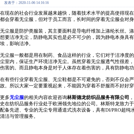
发表于：2020-11-06 14:16:16
在现在的社会行业发展越来越快，
随着技术水平的提高使得现在
都会穿着无尘服，但对于员工而言，
长时间的穿着无尘服会对身
无尘服是防护类服装，其主要面料是导电纤维加上涤纶长丝。
想要洁净无尘，防静电其实也是必不可少的，因为静电本身具有
埃，影响洁净。
无尘服一般都是用在制药、食品这样的行业，它们对于洁净度
尘室内，保证生产环境洁净无尘。虽然穿着无尘服透气性很差
伤害的。而且静电本身是对于人体存在着伤害的，具有防静电功
在有些行业穿着无尘服、无尘鞋都是不可避免的，否则不仅会
故。所以大家一定要重视起来，不能因为穿着不舒服而不好好穿
更多
无尘服
的相关内容欢迎咨询
林斯德龙纺织品服务有限公司
，
史在纺织品服务行业处于欧洲领先地位的公司。林斯特龙致力
配备先进、专业的无尘专用通道式洗衣设备，具有DI/PRO超
清洁与管理服务。