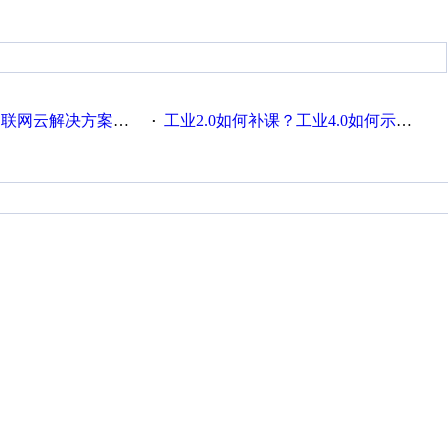
联网云解决方案实践及应用
工业2.0如何补课？工业4.0如何示范？
·