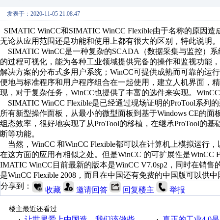
发表于：2020-11-05 21:08:47
SIMATIC WinCC和SIMATIC WinCC Flexible
无论从应用范围还是功能和使用上都有很大的区别，特此说明。
SIMATIC WinCC是一种复杂的SCADA（数据采集与监控
的过程可视化，能为各种工业领域提供完备的操作和监视功能，
解决方案的分布式多用户系统；WinCC可提供成熟而可靠的运
便地与标准程序和用户程序组合在一起使用，建立人机界面，精确
现，对于复杂任务，WinCC也提供了丰富的选件来实现。Win
SIMATIC WinCC Flexible是已经通过现场证明的ProTo
所有新型操作面板，从最小的微型面板到基于Windows CE的面板甚
组态效率，很好地实现了从ProTool的移植，在继承ProToo
断等功能。
当然，WinCC 和WinCC Flexible都可以在计算机上
在这方面的应用有相似之处。但是WinCC 的可扩展性是WinCC Fle
IMATIC WinCC目前最新的版本是WinCC V7.0sp2，同时在销售的还有
是WinCC Flexible 2008，而且在中国还有免费的中国版可以
分享到：
收藏
邀请回答
回复楼主
举报
楼主最近还看过
让世界爱上中国造，我们该做些什么
真正的工业4.0是
·
·