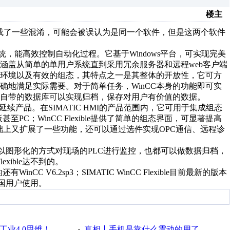
楼主
由于名称的原因造成了一些混淆，可能会被误认为是同一个软件，但是这两个软件
）系统，能高效控制自动化过程。它基于Windows平台，可实现完美
涵盖从简单的单用户系统直到采用冗余服务器和远程web客户端
行环境以及有效的组态，其特点之一是其整体的开放性，它可方
地满足实际需要。对于简单任务，WinCC本身的功能即可实
CC自带的数据库可以实现归档，保存对用户有价值的数据。
ol系列的延续产品。在SIMATIC HMI的产品范围内，它可用于集成组态
至PC；WinCC Flexible提供了简单的组态界面，可显著提高
l的基础上又扩展了一些功能，还可以通过选件实现OPC通信、远程诊
模拟运行，以图形化的方式对现场的PLC进行监控，也都可以做数据归档，
xible达不到的。
WinCC V6.2sp3；SIMATIC WinCC Flexible目前最新的版本
供中国用户使用。
工业4.0思维！
真相丨手机是靠什么震动的用了这么多年才知道！
·