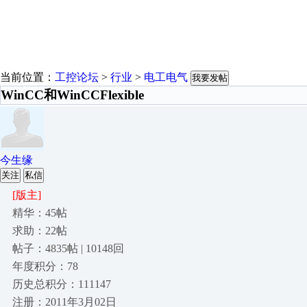
当前位置：
工控论坛
>
行业
>
电工电气
我要发帖
WinCC和WinCCFlexible
今生缘
关注
私信
[版主]
精华：45帖
求助：22帖
帖子：4835帖 | 10148回
年度积分：78
历史总积分：111147
注册：2011年3月02日