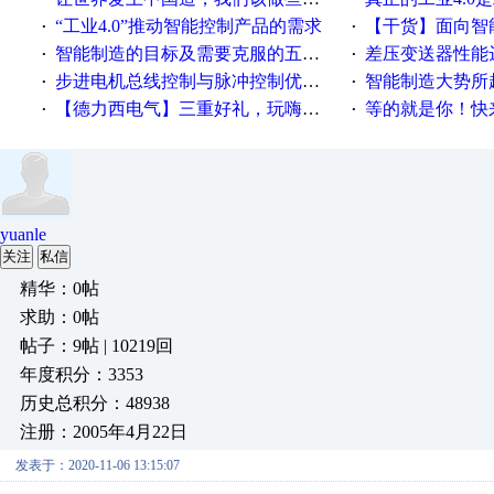
“工业4.0”推动智能控制产品的需求
【干货】面向智
·
·
智能制造的目标及需要克服的五个障碍
差压变送器性能达
·
·
步进电机总线控制与脉冲控制优缺点
智能制造大势所趋
·
·
【德力西电气】三重好礼，玩嗨夏日！
等的就是你！快来领
·
·
yuanle
关注
私信
精华：0帖
求助：0帖
帖子：9帖 | 10219回
年度积分：3353
历史总积分：48938
注册：2005年4月22日
发表于：2020-11-06 13:15:07