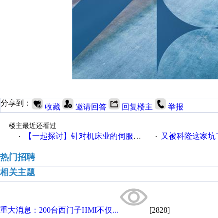
分享到：
收藏
邀请回答
回复楼主
举报
楼主最近还看过
【一起探讨】针对机床业的伺服系统发展，您的期望是什么？
又被科隆这家坑
·
·
热门招聘
相关主题
重大消息：200台西门子HMI不仅...
[2828]