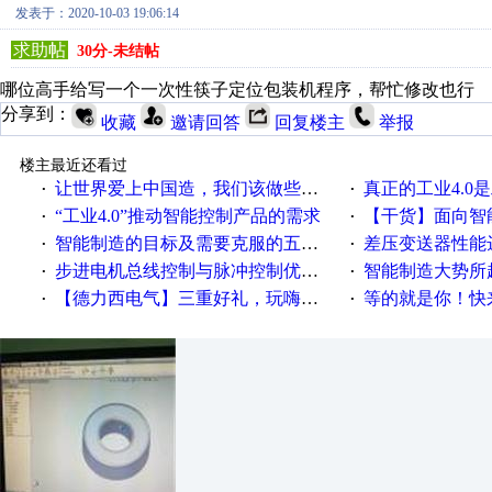
发表于：2020-10-03 19:06:14
求助帖
30分-未结帖
哪位高手给写一个一次性筷子定位包装机程序，帮忙修改也行
分享到：
收藏
邀请回答
回复楼主
举报
楼主最近还看过
让世界爱上中国造，我们该做些什么
真正的工业4.0是
·
·
“工业4.0”推动智能控制产品的需求
【干货】面向智
·
·
智能制造的目标及需要克服的五个障碍
差压变送器性能达
·
·
步进电机总线控制与脉冲控制优缺点
智能制造大势所趋
·
·
【德力西电气】三重好礼，玩嗨夏日！
等的就是你！快来领
·
·